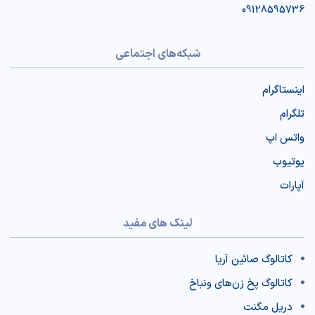
09128595736
شبکه‌های اجتماعی
اینستاگرام
تلگرام
واتس اپ
یوتیوب
آپارات
لینک های مفید
کاتالوگ صائین آریا
کاتالوگ پخ‌ زن‌‌های ونباخ
دریل مگنت