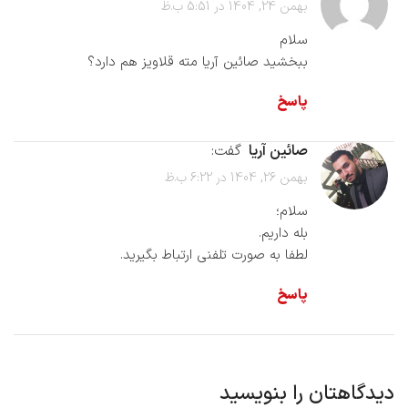
بهمن 24, 1404 در 5:51 ب.ظ
سلام
ببخشید صائین آریا مته قلاویز هم دارد؟
پاسخ
صائین آریا
گفت:
بهمن 26, 1404 در 6:22 ب.ظ
سلام؛
بله داریم.
لطفا به صورت تلفنی ارتباط بگیرید.
پاسخ
دیدگاهتان را بنویسید