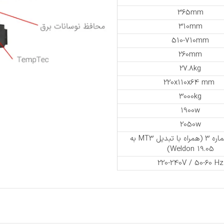
365mm
310mm
510-710mm
260mm
27.8kg
220x110x64 mm
3000kg
1900w
2050w
مورس شماره 3 (همراه با تبدیل MT3 به
Weldon 19.05)
220-240V / 50-60 Hz