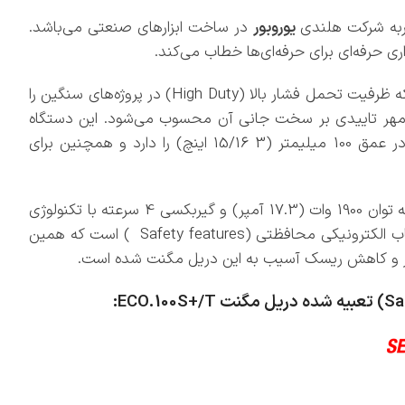
یوروبور
در ساخت ابزارهای صنعتی می‌باشد.
اری حرفه‌ای برای حرفه‌ای‌ها خطاب می‌کند.
در دسته ابزارهایی قرار می‌گیرد که ظرفیت تحمل فشار بالا (High Duty) در پروژه‌های سنگین را
ر، مهر تاییدی بر سخت جانی آن محسوب می‌شود. این دستگاه
قدرتمند، توانایی ایجاد سوراخ‌هایی با قطر100 میلیمتر در عمق 100 میلیمتر (3 15/16 اینچ) را دارد و همچنین برای
دارای موتوری به توان 1900 وات (17.3 آمپر) و گیربکسی 4 سرعته با تکنولوژی
جدید حمام روغن و همچنین تجهیز شده با سیستم هاب الکترونیکی محافظتی (Safety features ) است که همین
شتر و کاهش ریسک آسیب به این دریل مگنت شده است.
Sa
) تعبیه شده دریل مگنت ECO.100S+/T
: