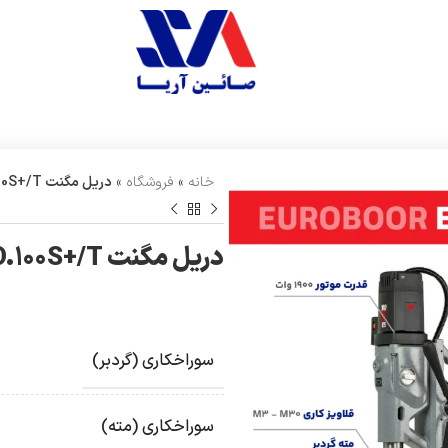
خانه
»
فروشگاه
»
دریل مگنت ECO.100S+/T
دریل مگنت ECO.100S+/T
سوراخکاری (گردبر)
سوراخکاری (مته)