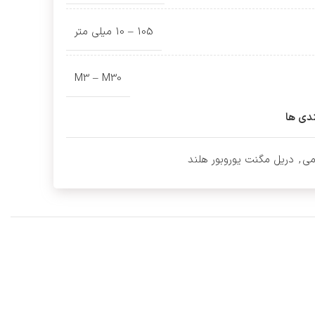
105 – 10 میلی متر
M3 – M30
ندی ها
می
,
دریل مگنت یوروبور هلند