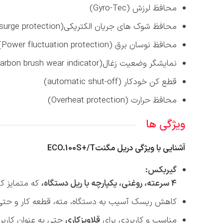
محافظ لرزش (Gyro-Tec)
محافظ شوک های جریان الکتریکی(Power surge protection)
محافظ نوسان برق (Power fluctuation protection)
نمایشگر وضعیت زغال(Carbon brush wear indicator)
قطع کن خودکار (automatic shut-off)
محافظ حرارت (Overheat protection)
ویژگی ها
آشنایی با ویژگی دریل مگنت
ECO.100S+/T
گیربکس:
4 سرعته، روغنی، یکپارچه با ریل دستگاه،
که متمایز کن
کاهش ریسک آسیب به دستگاه، مته، قطعه کار و حتی اپ
مناسب و کاربردی برای
قلاویزکاری
حتی به عنوان کاربر