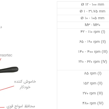
Ø 12 - 100 mm
Ø 1 - 31،75 mm
Ø 10 - 105 mm
M3 - M30
(I) 42 - 110 rpm
(II) 65 - 190 rpm
(III) 140 - 400 rpm
(IV) 220 - 620 rpm
(I) 85 rpm
(II) 152 rpm
(III) 270 rpm
(IV) 480 rpm