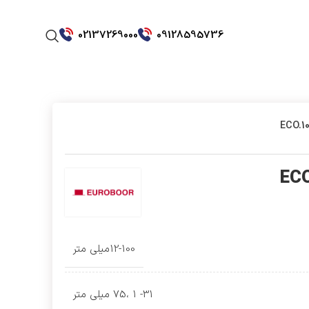
02137269000
09128595736
12-100میلی متر
31- 1 ،75 میلی متر