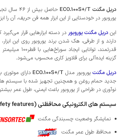
دریل مگنت ECO.100S+/T
حاصل بیش از 46 سال تجربه شرکت هلندی
یوروبور در خودستایی از این ابزار همه فن حریف، آن را ابز
این
دریل مگنت یوروبور
دارند و از طرفی، هک شدن برند یوروبور روی این ابزا
گزینه ایده‌آلی برای قلاویز کاری محسوب می‌شود.
دریل مگنت
یوروبور مدل
ECO.100S+/T
نوآوری در طراحی از یوروبور باعث ایمنی، طول عمر بی
سیستم های الکترونیکی محافظتی (
fety features
نمایشگر وضعیت چسبندگی مگنت
محافظ طول عمر مگنت