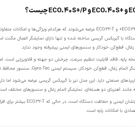
تگاه با گیربکس گریسی ساخته شده و تنها دارای نمایشگر اتصال مگنت اس
م زغال، قطع‌کن خودکار و سنسورهای ایمنی پیشرفته وجود ندارد.
سخه پایه، فاقد قابلیت تنظیم سرعت، چرخش دو جهته و قلاویززنی است. اما
م ایمنی Gyro-Tec، سنسور محافظ نوسانات برق و محافظ امواج شدید اشاره کرد.
اربردهای صنعتی دارد. این مدل نیز با گیربکس گریسی عرضه می‌شود اما دا
ه مانند آهنربای دو هسته‌ای، نمایشگر اتمام زغال و سنسورهای مختلف است
به طور خلاصه، مدل +ECO.32 مناسب کارب