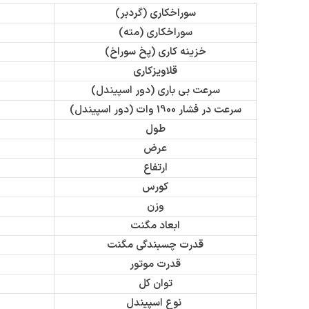
سوراخکاری (گردبر)
سوراخکاری (مته)
خزینه کاری (پخ سوراخ)
قلاویزکاری
سرعت بی باری (دور اسپیندل)
سرعت در فشار 1900 وات (دور اسپیندل)
طول
عرض
ارتفاع
کورس
وزن
ابعاد مگنت
قدرت چسبندگی مگنت
قدرت موتور
توان کل
نوع اسپیندل