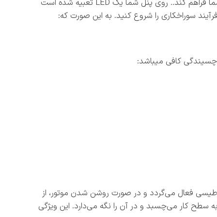
به گونه ای ساخته شده که هم کاربری بسیار ساده ای داشته یاشد هم ایمنی کار با دستاه را برای شما فراهم کند.. روی پنل شما یک LED تعبیه شده است
آیند سوراخکاری را شروع کنید. به این صورت که:
ملکرد محافظتی است که در هنگام روشن کردن مگنت دستگاه، فقط 50% نیروی مغناطیسی فعال می‌گردد و در صورت روشن شدن موتور، از
به سطح کار می‌چسبد و در آن را نگه می‌دارد. این ویژگی