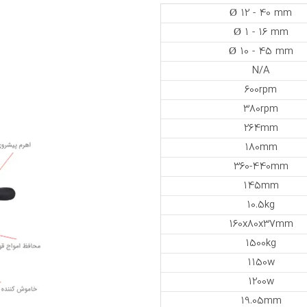
Ø 12 - 40 mm
Ø 1 - 16 mm
Ø 10 - 45 mm
N/A
600rpm
380rpm
264mm
180mm
360-440mm
145mm
10.5kg
160x80x37mm
1500kg
1150w
1200w
19.05mm