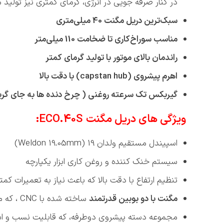
در کنار صرفه جویی در انرژی، گرمای کمتری نیز تولید 
سبک‌ترین دریل مگنت 40 میلی‌متری
مناسب سوراخ‌کاری تا ضخامت 110 میلی‌متر
راندمان بالای موتور با تولید گرمای کمتر
اهرم پیشروی (
capstan hub
) با دقت بالا
گیربکس تک سرعته روغنی ( چرخ دنده ها به جای گر
ویژگی های دریل مگنت
ECO.40S
:
اسپیندل مستقیم ولدان 19 (Weldon 19.05mm)
سیستم خنک کننده و روغن کاری ابزار یکپارچه
تنظیم ارتفاع با دقت بالا که باعث نیاز به تعمیرات ک
مگنت با دو بوبین قدرتمند
ساخته شده با CNC ، که منجر به مصرف کمتر انرژی، و به طبع آن تولید گرمای کمتر و در نتیجه داشتن طول عمر بیشتری می شود.
مجموعه دسته پیشروی دوطرفه، که قابلیت نسب و استف