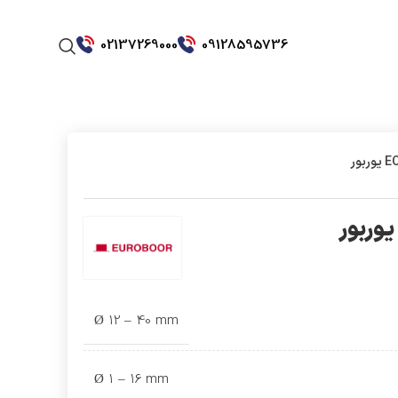
02137269000
09128595736
Ø 12 – 40 mm
Ø 1 – 16 mm