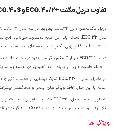
تفاوت دریل مگنت +ECO.40/2 و ECO.40S و +ECO.40S و ECO.40S+/P چیست؟
دریل مگنت‌های سری ECO.32 یوروبور در سه مدل ECO.32، ECO.32+ و ECO.32-T عرضه می‌شوند که هرکدام ویژگی‌ها و امکانات متفاوتی دارند:
مدل
ECO.32
، نسخه پایه این سری محسوب می‌شود. این دس
جهته، قابلیت قلاویززنی، آهنربای دو هسته‌ای، نمایشگر اتما
مدل +
ECO.32
نیز از گیربکس گریسی بهره می‌برد و مانند ن
از جمله قابلیت‌های آن می‌توان به آهنربای دو هسته‌ای، نمایشگر اتمام زغال، قطع‌کن خودکار، سیست
در مقابل، مدل
ECO.32-T
تمرکز بیشتری بر عملکرد فنی و ک
است. با این حال، فاقد ویژگی‌های ایمنی و محافظتی پیشرفت
قلاویززنی و تنظیم سرعت دارند. مدل ECO.32 نیز گزینه‌ای اقتصادی با امکانات پایه است.
ویژگی‌ها