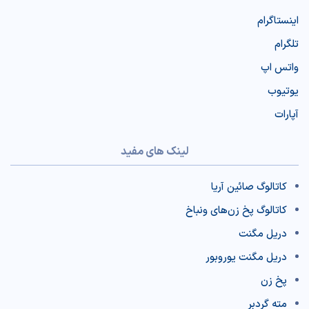
اینستاگرام
تلگرام
واتس اپ
یوتیوب
آپارات
لینک های مفید
کاتالوگ صائین آریا
کاتالوگ پخ‌ زن‌‌های ونباخ
دریل مگنت
دریل مگنت یوروبور
پخ زن
مته گردبر