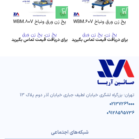
پخ‌ زن ورق ونباخ WBM.60V
پخ‌ زن ورق ونباخ WBM.80V
پخ‌ زن
پخ زن
,
پخ زن ورق
پخ زن
,
پخ زن ورق
تهران؛ بزرگراه لشگری خیابان لطیف جباری خیابان آذر دوم پلاک 13
02137269000
09128595736
شبکه‌های اجتماعی