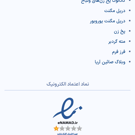
کاتالوگ پخ‌ زن‌‌های ونباخ
دریل مگنت
دریل مگنت یوروبور
پخ زن
مته گردبر
فرز فرم
وبلاگ صائین آریا
نماد اعتماد الکترونیک