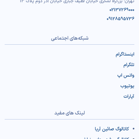
تهران؛ بزرگراه لشگری خیابان لطیف جباری خیابان آذر دوم پلاک 13
02137269000
09128595736
شبکه‌های اجتماعی
اینستاگرام
تلگرام
واتس اپ
یوتیوب
آپارات
لینک های مفید
کاتالوگ صائین آریا