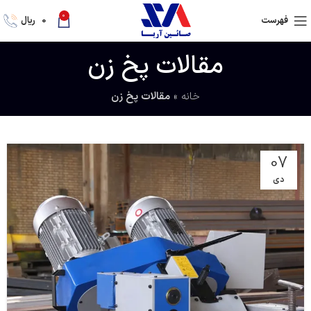
0
فهرست
0
ریال
مقالات پخ زن
خانه
»
مقالات پخ زن
07
دی