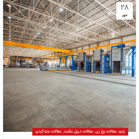
28
مهر
,
,
,
پایه
مقالات پخ زن
مقالات دریل مگنت
مقالات مته گردبر